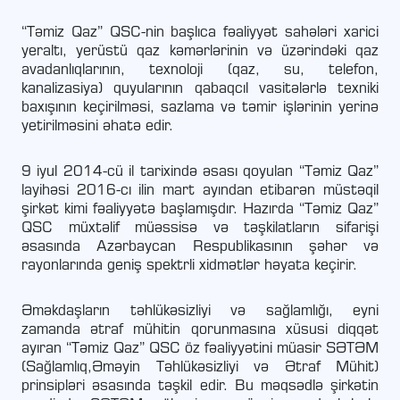
“Təmiz Qaz” QSC-nin başlıca fəaliyyət sahələri xarici
yeraltı, yerüstü qaz kəmərlərinin və üzərindəki qaz
avadanlıqlarının, texnoloji (qaz, su, telefon,
kanalizasiya) quyularının qabaqcıl vasitələrlə texniki
baxışının keçirilməsi, sazlama və təmir işlərinin yerinə
yetirilməsini əhatə edir.
9 iyul 2014-cü il tarixində əsası qoyulan “Təmiz Qaz”
layihəsi 2016-cı ilin mart ayından etibarən müstəqil
şirkət kimi fəaliyyətə başlamışdır. Hazırda “Təmiz Qaz”
QSC müxtəlif müəssisə və təşkilatların sifarişi
əsasında Azərbaycan Respublikasının şəhər və
rayonlarında geniş spektrli xidmətlər həyata keçirir.
Əməkdaşların təhlükəsizliyi və sağlamlığı, eyni
zamanda ətraf mühitin qorunmasına xüsusi diqqət
ayıran “Təmiz Qaz” QSC öz fəaliyyətini müasir SƏTƏM
(Sağlamlıq,Əməyin Təhlükəsizliyi və Ətraf Mühit)
prinsipləri əsasında təşkil edir. Bu məqsədlə şirkətin