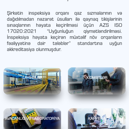
Şirkətin inspeksiya orqanı qaz sızmalarının və
dağıdılmadan nəzarət üsulları ilə qaynaq tikişlərinin
sınaqlarının həyata keçirilməsi üçün AZS ISO
17020:2021 “Uyğunluğun qiymətləndirilməsi.
İnspeksiya həyata keçirən müxtəlif növ orqanların
fəaliyyətinə dair tələblər” standartına uyğun
akkreditasiya olunmuşdur.
LAYİHƏLƏR
XİDMƏTLƏR
AVADANLIQ VƏ LABORATORİYA
KARYERA