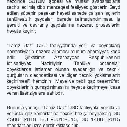
nəzdində SƏTƏM şöbəsi və müasir avadanlıqlarla
təchiz edilmiş tibb məntəqəsi fəaliyyət göstərir. Qeyd
edilən şöbənin peşəkar heyəti sahədə çalışan işçilərin
təhlükəsizlik qaydaları barədə təlimatlandırılması, iş
şəraiti və davranış qaydalarına nəzarət proseslərini
həyata keçirir.
“Təmiz Qaz” QSC fəaliyyətində yerli və beynəlxalq
normativlərin nəzərə alınması mühüm əhəmiyyət kəsb
edir. Şirkətimiz Azərbaycan Respublikasının
İqtisadiyyat Nazirliyinin “Təhlükə potensiallı
obyektlərdə istismar olunan avadanlığın və texniki
qurğuların diaqnostikası və digər texniki yoxlamaların
keçirilməsi”, həmçinin “Maye və təbii qaz təsərrüfatı
obyektlərinin quraşdırılması”nı həyata keçirməyə icazə
verən lisenziyalara sahibdir.
Bununla yanaşı, “Təmiz Qaz” QSC fəaliyyəti (yeraltı və
yerüstü qaz kəmərlərinə texniki baxış) beynəlxalq ISO
45001:2018, ISO 9001:2015, ISO 14001:2015
standartlar üzrə sertifikatlaşdırılıb.