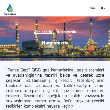
Az
Ana səhifə
Haqqımızda
//
Haqqımızda
“Təmiz Qaz” QSC qaz kəmərlərinə, qaz sistemləri
və avadanlıqlarına texniki baxış və dəstək üzrə
peşəkar ixtisaslaşmış şirkətdir. İstehlakçıların
fasiləsiz qaz təchizatı və təhlükəsizliyin təmin
edilməsi məqsədilə şirkət qaz kəmərlərinin və
onların üzərindəki qurğuların işlək vəziyyətdə
saxlanılmasını təmin etmək üçün təşkilati-texniki
tədbirlər kompleksini həyata keçirir.