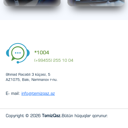
*1004
(+99455) 255 10 04
Əhməd Rəcəbli 3 küçəsi, 5
AZ1075, Bakı, Nərimanov r-nu.
E- mail:
info@temizqaz.az
Copyright © 2026
TəmizQaz.
Bütün hüquqlar qorunur.