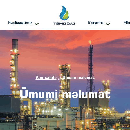
Fəaliyyətimiz
Karyera
Əl
Ana səhifə
Ümumi məlumat
//
Ümumi məlumat