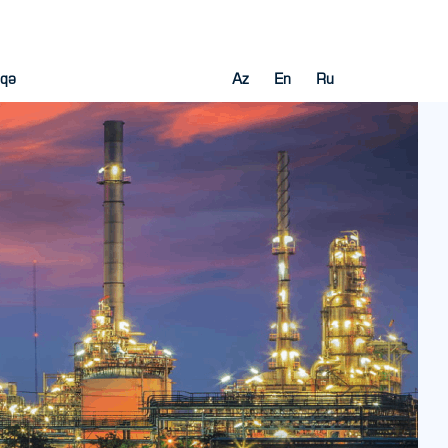
aqə
Az
En
Ru