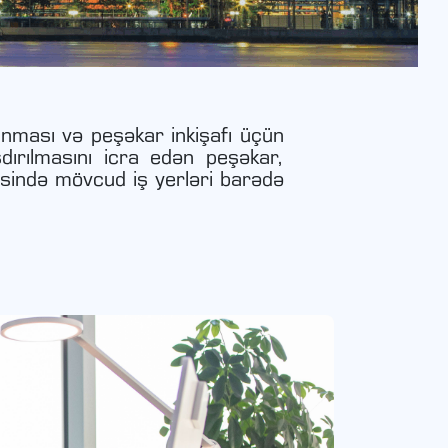
anması və peşəkar inkişafı üçün
şdırılmasını icra edən peşəkar,
sində mövcud iş yerləri barədə