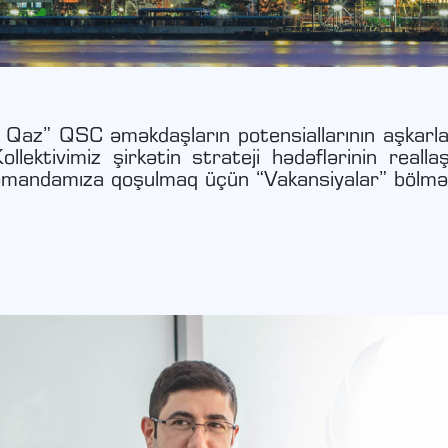
z Qaz” QSC əməkdaşların potensiallarının aşkarl
llektivimiz şirkətin strateji hədəflərinin realla
Komandamıza qoşulmaq üçün “Vakansiyalar” bölmə