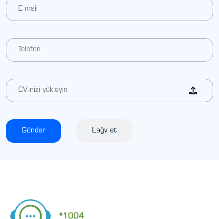
Göndər
Ləğv et
*1004