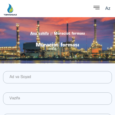
Az
Ana səhifə
Müraciət forması
//
Müraciət forması