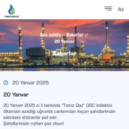
Az
Ana səhifə
Xəbərlər
//
//
20 Yanvar
Xəbərlər
20 Yanvar 2025
20 Yanvar
20 Yanvar 2025 ci il tarixində "Təmiz Qaz" QSC kollektivi
ölkəmizin azadlığı uğrunda canlarından keçən şəhidlərimizin
xatirəsini ehtiramla yad edir.
Şəhidlərimizin ruhları şad olsun!