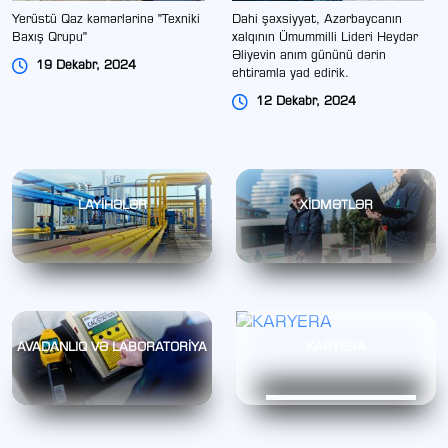
Yerüstü Qaz kəmərlərinə "Texniki
Dahi şəxsiyyət, Azərbaycanın
Baxış Qrupu"
xalqının Ümummilli Lideri Heydər
Əliyevin anım gününü dərin
19 Dekabr, 2024
ehtiramla yad edirik.
12 Dekabr, 2024
LAYİHƏLƏR
XİDMƏTLƏR
AVADANLIQ VƏ LABORATORİYA
KARYERA