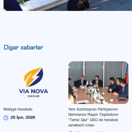
Digər xəbərlər
Maliyyə hesabatı
Yeni Azərbaycan Partiyasının
Nərimanov Rayon Təşkilatının
25 İyun, 2026
“Təmiz Qaz” QSC-də hesabat
xarakterli iclası