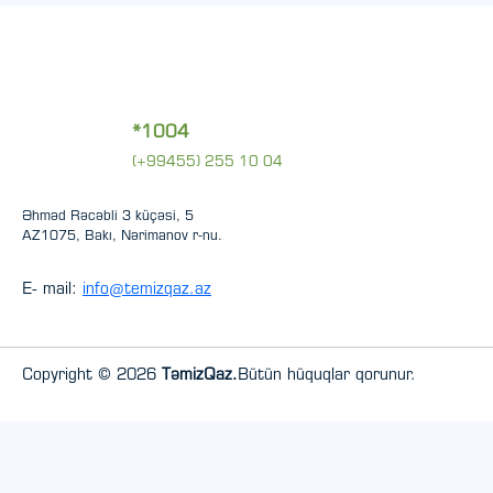
*1004
(+99455) 255 10 04
Əhməd Rəcəbli 3 küçəsi, 5
AZ1075, Bakı, Nərimanov r-nu.
E- mail:
info@temizqaz.az
Copyright © 2026
TəmizQaz.
Bütün hüquqlar qorunur.