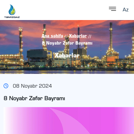
Az
Ana səhifə
Xəbərlər
//
//
8 Noyabr Zəfər Bayramı
Xəbərlər
08 Noyabr 2024
8 Noyabr Zəfər Bayramı