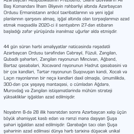
Azərbaycan Respublikasının Prezidenti, Silahlı Qüvvələrin Ali
Baş Komandanı İlham Əliyevin rəhbərliyi altında Azərbaycan
Ordusu Ermənistanın ardıcıl təxribatlarının və yeni işğal
planlarının qarşısını almaq, işğal altında olan torpaqlarımızı azad
etmək məqsədilə 2020-ci il sentyabrın 27-dən etibarən
başladığı zəfər yürüşündə inanılmaz uğurlar əldə etmişdir.
44 gün sürən hərbi əməliyyatlar nəticəsində rəşadətli
Azərbaycan Ordusu tərəfindən Cəbrayıl, Füzuli, Zəngilan,
Qubadlı şəhərləri, Zəngilan rayonunun Mincivan, Ağbənd,
Bartaz qəsəbələri, Xocavənd rayonunun Hadrut qəsəbəsini və
bir çox kəndləri, Tərtər rayonunun Suqovuşan kəndi, Xocalı və
Laçın rayonlarının bir neçə kəndləri daxil olmaqla, ümumilikdə,
300-dən çox yaşayış məntəqəsi, o cümlədən Ağdərə,
Murovdağ və Zəngilan istiqamətlərində mühüm strateji
yüksəkliklər işğaldan azad edilmişdir.
Noyabrın 8-də 28 illik həsrətdən sonra Azərbaycan xalqı üçün
böyük əhəmiyyət kəsb edən və rəmzi məna daşıyan Şuşa
şəhəri işğaldan azad edilmişdir. Qarabağın tacı olan Şuşa
şəhərinin azad edilməsi dünya hərb tarixinə düşəcək unikal