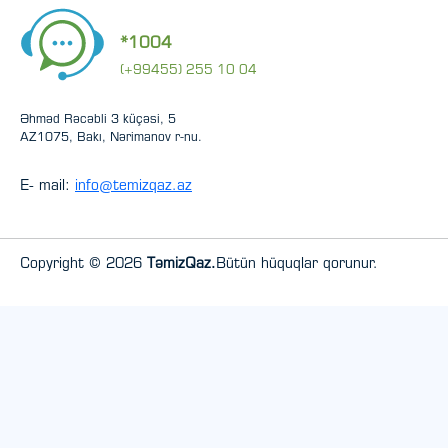
*1004
(+99455) 255 10 04
Əhməd Rəcəbli 3 küçəsi, 5
AZ1075, Bakı, Nərimanov r-nu.
E- mail:
info@temizqaz.az
Copyright © 2026
TəmizQaz.
Bütün hüquqlar qorunur.