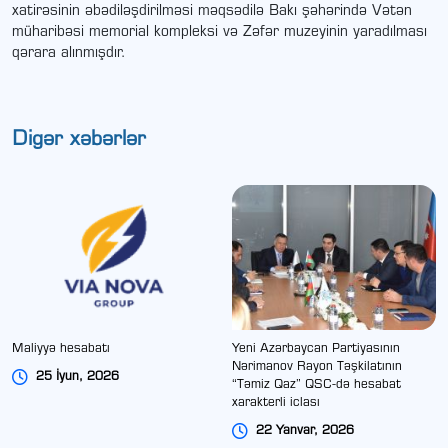
xatirəsinin əbədiləşdirilməsi məqsədilə Bakı şəhərində Vətən
müharibəsi memorial kompleksi və Zəfər muzeyinin yaradılması
qərara alınmışdır.
Digər xəbərlər
Maliyyə hesabatı
Yeni Azərbaycan Partiyasının
Nərimanov Rayon Təşkilatının
25 İyun, 2026
“Təmiz Qaz” QSC-də hesabat
xarakterli iclası
22 Yanvar, 2026