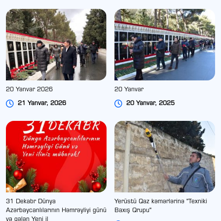
20 Yanvar 2026
20 Yanvar
21 Yanvar, 2026
20 Yanvar, 2025
31 Dekabr Dünya
Yerüstü Qaz kəmərlərinə "Texniki
Azərbaycanlılarının Həmrəyliyi günü
Baxış Qrupu"
və gələn Yeni il