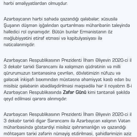
hərbi əməliyyatlardan olmuşdur.
Azərbaycanın hərbi sahədə qazandığı qələbələr, xüsusilə
Şuşanın düşmən işğalından qurtarılması müharibənin taleyində
həlledici rol oynamışdır. Bütün bunlar Ermənistanın öz
məğlubiyyətini etiraf etməsi və kapitulyasiyası ilə
nəticələnmişdir.
Azərbaycan Respublikasının Prezidenti İlham Əliyevin 2020-ci il
3 dekabr tarixli Sərancamı ilə xalqımızın qüdrətinin və milli
qürurumuzun təntənəsinə çevrilən, dövlətimizin nüfuzu və
gələcək inkişafı baxımından müstəsna əhəmiyyət kəsb edən bu
misilsiz qələbənin əbədiləşdirilməsi məqsədilə hər il noyabrın 8-i
Azərbaycan Respublikasında
Zəfər Günü
kimi təntənəli şəkildə
qeyd edilməsi qərara alınmışdır.
Azərbaycan Respublikasının Prezidenti İlham Əliyevin 2020-ci il
3 dekabr tarixli digər Sərancamı ilə Azərbaycan xalqının Vətən
müharibəsində göstərdiyi misilsiz qəhrəmanlığın və qazandığı
möhtəşəm tarixi zəfərin nümayiş etdirilməsi, şəhidlərimizin əziz