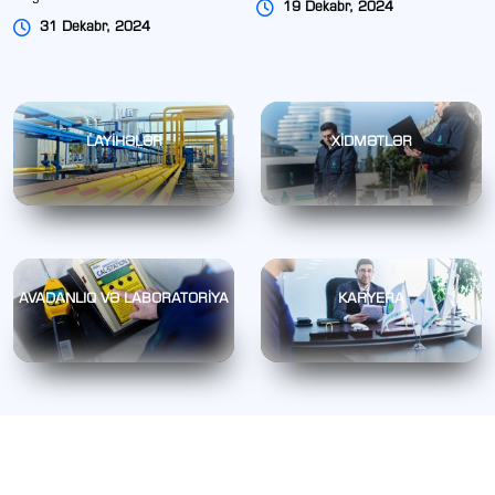
19 Dekabr, 2024
31 Dekabr, 2024
LAYİHƏLƏR
XİDMƏTLƏR
AVADANLIQ VƏ LABORATORİYA
KARYERA